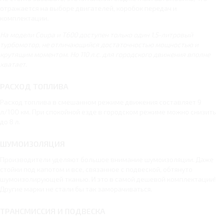
отражается на выборе двигателей, коробок передач и
комплектации.
На модели Coupa и Т600 доступен только один 1,5-литровый
турбомотор, не отличающийся достаточностью мощностью и
крутящим моментом. Но 110 л.с. для городского движения вполне
хватает
.
РАСХОД ТОПЛИВА
Расход топлива в смешанном режиме движения составляет 9
л/100 км. При спокойной езде в городском режиме можно снизить
до 8 л.
ШУМОИЗОЛЯЦИЯ
Производители уделяют большое внимание шумоизоляции. Даже
стойки под капотом и все, связанное с подвеской, обтянуто
шумоизолирующей тканью. И это в самой дешевой комплектации!
Другие марки не стали бы так заморачиваться.
ТРАНСМИССИЯ И ПОДВЕСКА