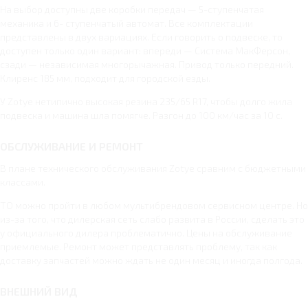
На выбор доступны две коробки передач — 5-ступенчатая
механика и 6- ступенчатый автомат. Все комплектации
представлены в двух вариациях. Если говорить о подвеске, то
доступен только один вариант: впереди — Система МакФерсон,
сзади — независимая многорычажная. Привод только передний.
Клиренс 185 мм, подходит для городской езды.
У Zotye нетипично высокая резина 235/65 R17, чтобы долго жила
подвеска и машина шла помягче. Разгон до 100 км/час за 10 с.
ОБСЛУЖИВАНИЕ И РЕМОНТ
В плане технического обслуживания Zotye сравним с бюджетными
классами.
ТО можно пройти в любом мультибрендовом сервисном центре. Но
из-за того, что дилерская сеть слабо развита в России, сделать это
у официального дилера проблематично. Цены на обслуживание
приемлемые. Ремонт может представлять проблему, так как
доставку запчастей можно ждать не один месяц и иногда полгода.
ВНЕШНИЙ ВИД