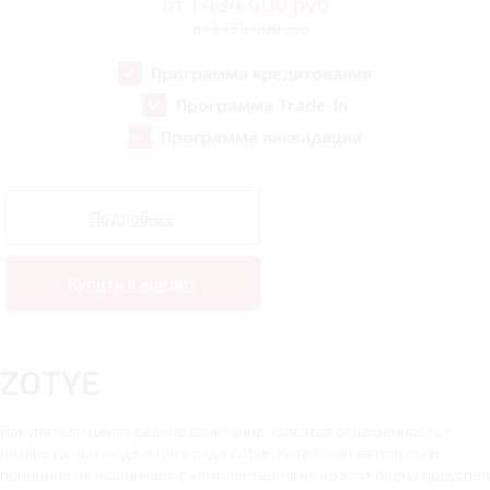
от
1 434 400
руб
от 1 784 400 руб
Программа кредитования
Программа Trade-In
Программа ликвидации
Подробнее
Купить в кредит
ZOTYE
Покупатели ценят редкое сочетание «богатая оснащённость +
низкие цены» модельного ряда Zotye. Китайский автопром в
принципе не жадничает с комплектациями, но этот бренд преуспел