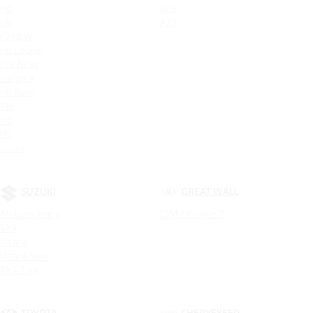
H6
DF6
H9
AX7
F7 NEW
H6 Coupe
F7X NEW
Dargo X
H6 New
M6
H3
H7
Jolion
SUZUKI
GREAT WALL
All New Jimny
GWM Wingle 7
SX4
Vitara
Vitara New
SX4 Tabi
TOYOTA
CHERYEXEED