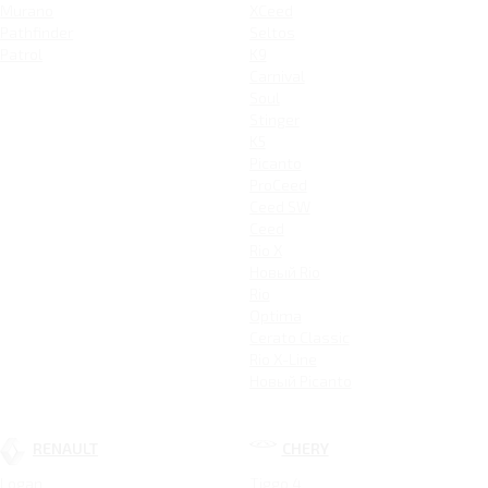
Murano
XCeed
Pathfinder
Seltos
Patrol
K9
Carnival
Soul
Stinger
K5
Picanto
ProCeed
Ceed SW
Ceed
Rio X
Новый Rio
Rio
Optima
Cerato Classic
Rio X-Line
Новый Picanto
RENAULT
CHERY
Logan
Tiggo 4