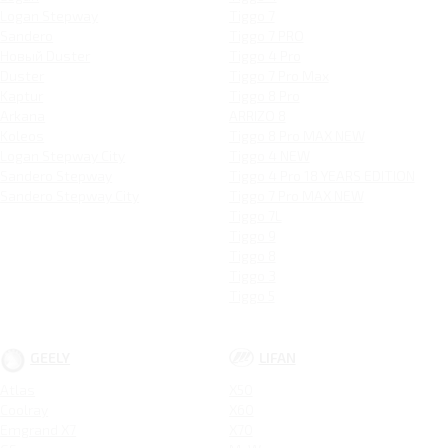
Logan Stepway
Tiggo 7
Sandero
Tiggo 7 PRO
Новый Duster
Tiggo 4 Pro
Duster
Tiggo 7 Pro Max
Kaptur
Tiggo 8 Pro
Arkana
ARRIZO 8
Koleos
Tiggo 8 Pro MAX NEW
Logan Stepway City
Tiggo 4 NEW
Sandero Stepway
Tiggo 4 Pro 18 YEARS EDITION
Sandero Stepway City
Tiggo 7 Pro MAX NEW
Tiggo 7L
Tiggo 9
Tiggo 8
Tiggo 3
Tiggo 5
GEELY
LIFAN
Atlas
X50
Coolray
X60
Emgrand X7
X70