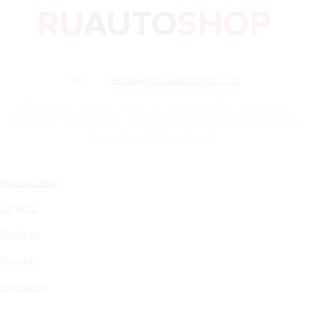
feedback@ruautoshop.com
Сайт использует файлы cookie, в том числе для работы сервисов веб-
аналитики (Яндекс.Метрика). Порядок обработки персональных данных и
информации, получаемой с использованием файлов cookie, установлен
Политикой конфиденциальности.
Новые авто
БУ авто
Trade In
Кредит
Контакты