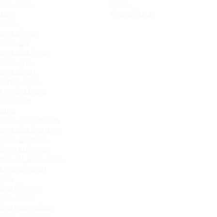
Xray Cross
Hunter
Xray
Patriot PickUp
Vesta
Vesta Cross
Vesta SW
Vesta SW Cross
Vesta CNG
Vesta Sport
Largus Cross
Iskra SW Cross
Niva Sport
Aura
Niva Legend Bronto
Vesta SW Sportline
Vesta Sportline
Granta Liftback
Новый Largus Cross
Largus Фургон
Niva
Niva Off-road
Niva Travel
Niva Legend 3 дв.
Niva Legend 5 дв.