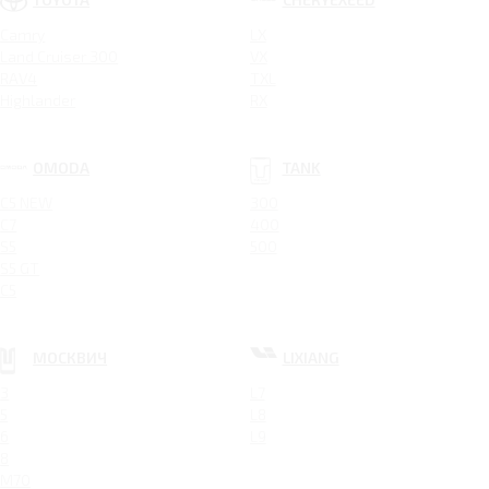
Camry
LX
Land Cruiser 300
VX
RAV4
TXL
Highlander
RX
OMODA
TANK
C5 NEW
300
C7
400
S5
500
S5 GT
C5
МОСКВИЧ
LIXIANG
3
L7
5
L8
6
L9
8
M70