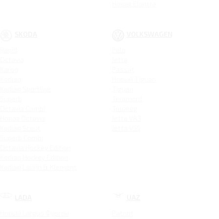
Новая Elantra
SKODA
VOLKSWAGEN
Rapid
Polo
Octavia
Jetta
Karoq
Passat
Kodiaq
Новый Tiguan
Kodiaq Sportline
Tiguan
Superb
Teramont
Octavia Combi
Touareg
Новая Octavia
Jetta VA3
Kodiaq Scout
Jetta VS5
Superb Combi
Octavia Hockey Edition
Kodiaq Hockey Edition
Kodiaq Laurin & Klement
LADA
UAZ
Новый Largus Фургон
Patriot