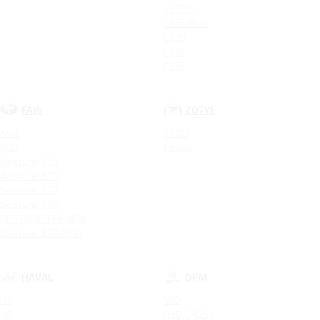
CS75FL
CS35 Plus
CS35
CS75
CS55
FAW
ZOTYE
X40
T600
X80
Coupa
Bestune T55
Bestune B70
Bestune T77
Bestune T99
BESTUNE T99 NEW
Bestune B70 NEW
HAVAL
DFM
H2
580
H5
H30 CROSS