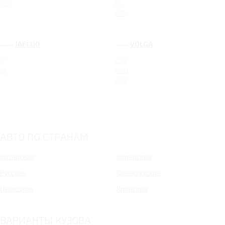
X70
HC
KRS
JAECOO
VOLGA
J7
C50
J8
K40
K50
АВТО ПО СТРАНАМ
Китайские
Корейские
Русские
Французские
Немецкие
Японские
ВАРИАНТЫ КУЗОВА