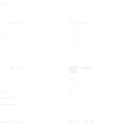
M90
ZEEKR
GAC
001
GN8
009
GS5
X
GS8
007
GS8 II
JETOUR
TENET
Dashing
T4
T2
T4L
X50
T7
X70 Plus
T8
X90 Plus
BELGEE
SOLARIS
X50
HS