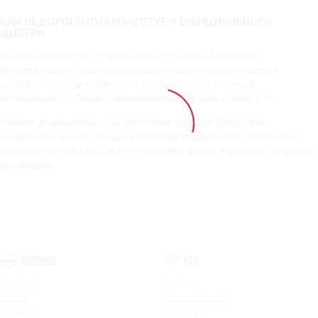
КАК НЕДОРОГО КУПИТЬ ZOTYE У ОФИЦИАЛЬНОГО
ДИЛЕРА
У нас в автосалоне можно купить Зоти любой модели и
комплектации. Оформляем кредиты на выгодных условиях,
участвуем в государственных программах «Семейный
автомобиль» и «Первый автомобиль», дающих скидку 10%.
Можем устанавливать более низкие цены на Zotye, чем
конкуренты за счет больших объемов продаж и послаблений со
стороны поставщика. За счет сезонных акций, подарков, бонусов и
распродаж.
NISSAN
KIA
Qashqai
Cerato
X-Trail
Новый Sorento
Terrano
Sportage