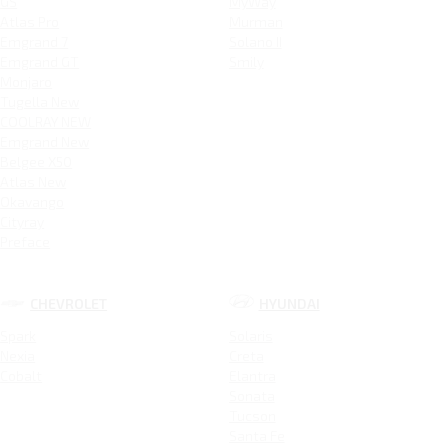
GS
MyWay
Atlas Pro
Murman
Emgrand 7
Solano II
Emgrand GT
Smily
Monjaro
Tugella New
COOLRAY NEW
Emgrand New
Belgee X50
Atlas New
Okavango
Cityray
Preface
CHEVROLET
HYUNDAI
Spark
Solaris
Nexia
Creta
Cobalt
Elantra
Sonata
Tucson
Santa Fe