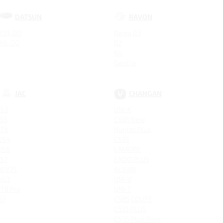
DATSUN
RAVON
ON-DO
Nexia R3
MI-DO
R2
R4
Gentra
JAC
CHANGAN
S3
UNI-K
S5
CS95 New
T6
Hunter Plus
JS4
CS95
JS6
LAMORE
S7
EADO PLUS
IEV7S
ALSVIN
JS3
UNI-V
T8 Pro
UNI-T
J7
CS85 COUPE
CS55 PLUS
CS35 Plus New