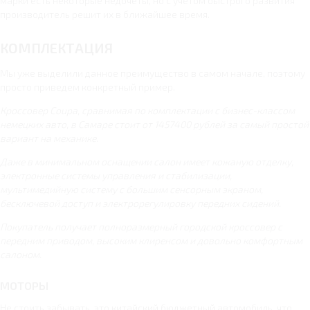
марки есть некоторые недочеты, но с учетом быстрого развития
производитель решит их в ближайшее время.
КОМПЛЕКТАЦИЯ
Мы уже выделили данное преимущество в самом начале, поэтому
просто приведем конкретный пример.
Кроссовер Coupa, сравнимая по комплектации с бизнес-классом
немецких авто, в Самаре стоит от 1457400 рублей за самый простой
вариант на механике.
Даже в минимальном оснащении салон имеет кожаную отделку,
электронные системы управления и стабилизации,
мультимедийную систему с большим сенсорным экраном,
бесключевой доступ и электрорегулировку передних сидений.
Покупатель получает полноразмерный городской кроссовер с
передним приводом, высоким клиренсом и довольно комфортным
салоном.
МОТОРЫ
Не стоить забывать, это китайский бюджетный автомобиль, что