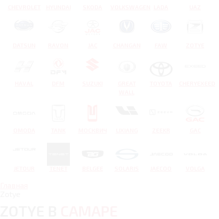
CHEVROLET
HYUNDAI
SKODA
VOLKSWAGEN
LADA
UAZ
DATSUN
RAVON
JAC
CHANGAN
FAW
ZOTYE
HAVAL
DFM
SUZUKI
GREAT
TOYOTA
CHERYEXEED
WALL
OMODA
TANK
МОСКВИЧ
LIXIANG
ZEEKR
GAC
JETOUR
TENET
BELGEE
SOLARIS
JAECOO
VOLGA
Главная
Zotye
ZOTYE В
САМАРЕ