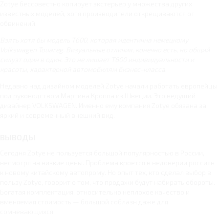
Zotye бессовестно копирует экстерьер у множества других
известных моделей, хотя производители открещиваются от
обвинений.
Взять хотя бы модель Т600, которая идентична немецкому
Volkswagen Touareg. Визуальные отличия, конечно есть, но общий
силуэт один в один. Это не лишает Т600 индивидуальности и
красоты, характерной автомобилям бизнес-класса
.
Недавно над дизайном моделей Zotye начали работать европейцы
под руководством Мартина Кроппа из Швеции. Это ведущий
дизайнер VOLKSWAGEN. Именно ему компания Zotye обязана за
яркий и современный внешний вид.
ВЫВОДЫ
Сегодня Zotye не пользуется большой популярностью в России,
несмотря на низкие цены. Проблема кроется в недоверии россиян
к новому китайскому автопрому. Но опыт тех, кто сделал выбор в
пользу Zotye, говорит о том, что продажи будут набирать обороты.
Богатая комплектация, относительно неплохое качество и
вменяемая стоимость — большой соблазн даже для
сомневающихся.