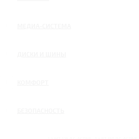
МЕДИА-СИСТЕМА
ДИСКИ И ШИНЫ
КОМФОРТ
БЕЗОПАСНОСТЬ
1.4 MT 125 Л.С. ACTIVE
1.4 RT 150 Л.С. ACTIVE