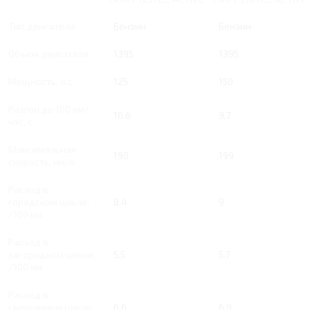
Тип двигателя
Бензин
Бензин
Объем двигателя
1395
1395
Мощность, л.с.
125
150
Разгон до 100 км/
10.6
9.7
час, с
Максимальная
190
199
скорость, км/ч
Расход в
городском цикле,
8.4
9
/100 км
Расход в
загородном цикле,
5.5
5.7
/100 км
Расход в
смешанном цикле,
6.6
6.9