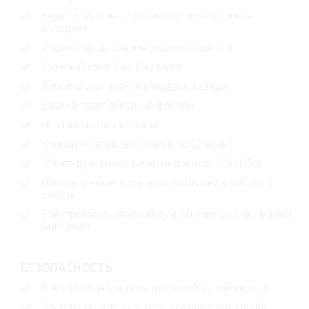
Заднее сиденье и спинка делимая, спинка
складная
Индикатор давления воздуха в шинах
Дневной свет фар Day Light
2 лампы для чтения спереди и сзади
Задние светодиодные фонари
Ограничитель скорости
Климат-контроль Climatronic (2 зоны)
Многофункциональный индикатор Maxi Dot
Обогреваемые форсунки омывателя лобового
стекла
Электромеханический ручной тормоз с функцией
Auto Hold
БЕЗОПАСНОСТЬ
Электронная система курсовой устойчивости
Крепление для детского кресла сзади Isofix