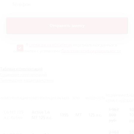
Я
согласен на обработку
персональных данных и
ознакомлен с условиями
Политики конфиденциальности
Таблица комплектаций
Сравнение комплектаций
Технические характеристики
РОЗНИЧНАЯ
ВАШ
КОМПЛЕКТАЦИЯ
КОМПЛЕКТАЦИЯ
ОБЪЕМ
КПП
МОЩНОСТЬ
ЦЕНА С НДС
ВЫГ
1 962
50
1.4 MT 125
Active 1.4
1395
MT
125 л.с.
000
10
л.с. Active
MT 125 л.с.
руб.
ру
2 103
50