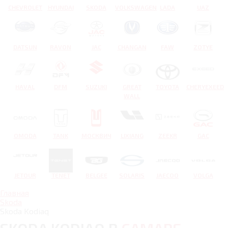
CHEVROLET
HYUNDAI
SKODA
VOLKSWAGEN
LADA
UAZ
DATSUN
RAVON
JAC
CHANGAN
FAW
ZOTYE
HAVAL
DFM
SUZUKI
GREAT
TOYOTA
CHERYEXEED
WALL
OMODA
TANK
МОСКВИЧ
LIXIANG
ZEEKR
GAC
JETOUR
TENET
BELGEE
SOLARIS
JAECOO
VOLGA
Главная
Skoda
Skoda Kodiaq