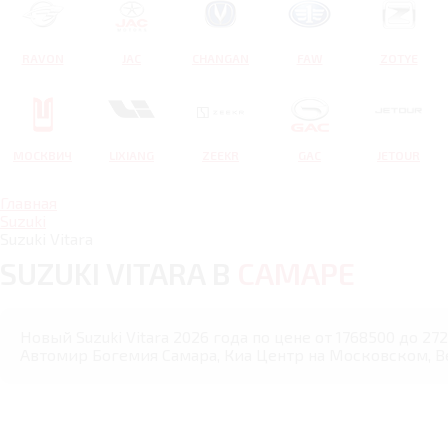
RAVON
JAC
CHANGAN
FAW
ZOTYE
МОСКВИЧ
LIXIANG
ZEEKR
GAC
JETOUR
Главная
Suzuki
Suzuki Vitara
SUZUKI VITARA В
САМАРЕ
Новый Suzuki Vitara 2026 года по цене от 1768500 до 2
Автомир Богемия Самара, Киа Центр на Московском, В