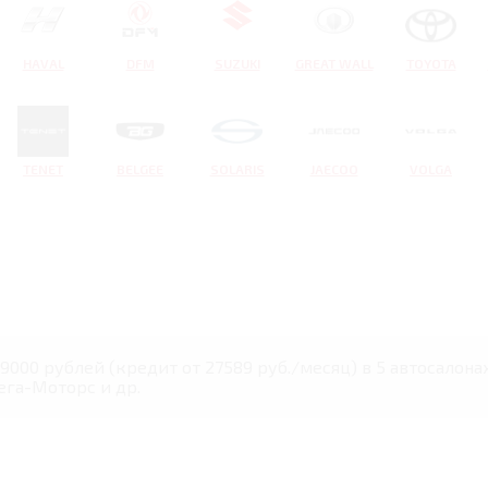
HAVAL
DFM
SUZUKI
GREAT WALL
TOYOTA
TENET
BELGEE
SOLARIS
JAECOO
VOLGA
729000 рублей (кредит от 27589 руб./месяц) в 5 автосало
ега-Моторс и др.