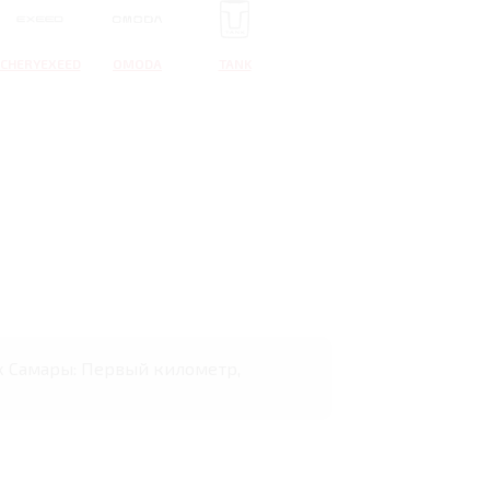
CHERYEXEED
OMODA
TANK
нах Самары: Первый километр,