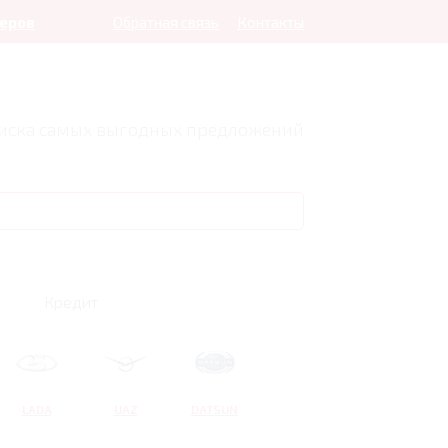
леров
Обратная связь
Контакты
оиска самых выгодных предложений
Кредит
LADA
UAZ
DATSUN