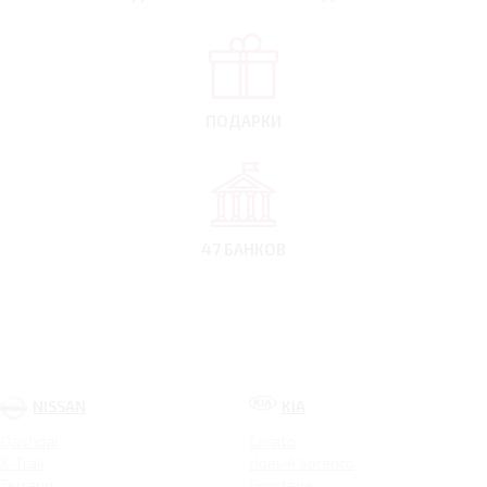
ПОДАРКИ
47 БАНКОВ
NISSAN
KIA
Qashqai
Cerato
X-Trail
Новый Sorento
Terrano
Sportage