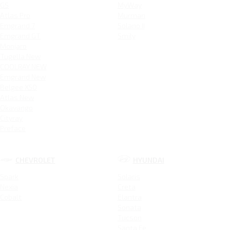
GS
MyWay
Atlas Pro
Murman
Emgrand 7
Solano II
Emgrand GT
Smily
Monjaro
Tugella New
COOLRAY NEW
Emgrand New
Belgee X50
Atlas New
Okavango
Cityray
Preface
CHEVROLET
HYUNDAI
Spark
Solaris
Nexia
Creta
Cobalt
Elantra
Sonata
Tucson
Santa Fe