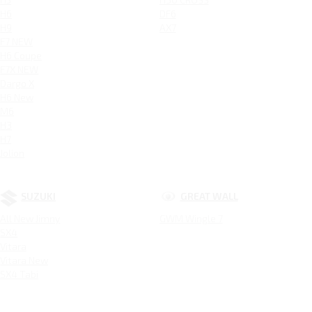
H6
DF6
H9
AX7
F7 NEW
H6 Coupe
F7X NEW
Dargo X
H6 New
M6
H3
H7
Jolion
SUZUKI
GREAT WALL
All New Jimny
GWM Wingle 7
SX4
Vitara
Vitara New
SX4 Tabi