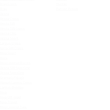
Xray Cross
Hunter
Xray
Patriot PickUp
Vesta
Vesta Cross
Vesta SW
Vesta SW Cross
Vesta CNG
Vesta Sport
Largus Cross
Iskra SW Cross
Niva Sport
Aura
Niva Legend Bronto
Vesta SW Sportline
Vesta Sportline
Granta Liftback
Новый Largus Cross
Largus Фургон
Niva
Niva Off-road
Niva Travel
Niva Legend 3 дв.