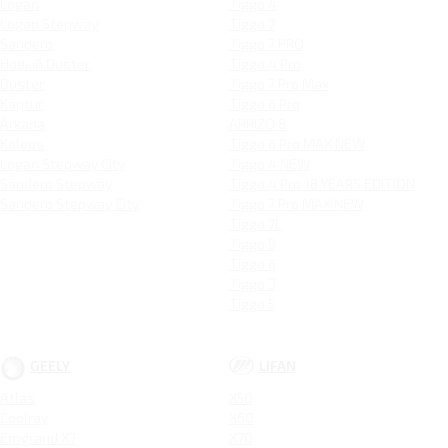
Logan
Tiggo 4
Logan Stepway
Tiggo 7
Sandero
Tiggo 7 PRO
Новый Duster
Tiggo 4 Pro
Duster
Tiggo 7 Pro Max
Kaptur
Tiggo 8 Pro
Arkana
ARRIZO 8
Koleos
Tiggo 8 Pro MAX NEW
Logan Stepway City
Tiggo 4 NEW
Sandero Stepway
Tiggo 4 Pro 18 YEARS EDITION
Sandero Stepway City
Tiggo 7 Pro MAX NEW
Tiggo 7L
Tiggo 9
Tiggo 8
Tiggo 3
Tiggo 5
GEELY
LIFAN
Atlas
X50
Coolray
X60
Emgrand X7
X70