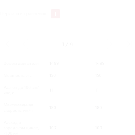
Перейти к сравнению
1.5 RT 150 Л.С.
1.5 RT 150 Л.С. ELITE
COMFORT
1
/
4
Тип двигателя
Бензин
Бензин
Объем двигателя
1499
1499
Мощность, л.с.
150
150
Разгон до 100 км/
11
11
час, с
Максимальная
180
180
скорость, км/ч
Расход в
городском цикле,
10.7
10.7
/100 км