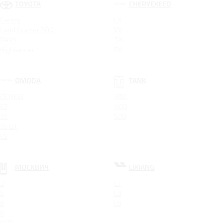
TOYOTA
CHERYEXEED
Camry
LX
Land Cruiser 300
VX
RAV4
TXL
Highlander
RX
OMODA
TANK
C5 NEW
300
C7
400
S5
500
S5 GT
C5
МОСКВИЧ
LIXIANG
3
L7
5
L8
6
L9
8
M70