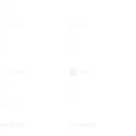
M90
ZEEKR
GAC
001
GN8
009
GS5
X
GS8
007
GS8 II
JETOUR
TENET
Dashing
T4
T2
T4L
X50
T7
X70 Plus
T8
X90 Plus
BELGEE
SOLARIS
X50
HS