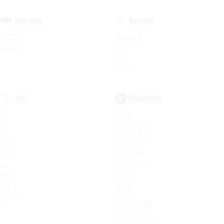
DATSUN
RAVON
ON-DO
Nexia R3
MI-DO
R2
R4
Gentra
JAC
CHANGAN
S3
UNI-K
S5
CS95 New
T6
Hunter Plus
JS4
CS95
JS6
LAMORE
S7
EADO PLUS
IEV7S
ALSVIN
JS3
UNI-V
T8 Pro
UNI-T
J7
CS85 COUPE
CS55 PLUS
CS35 Plus New