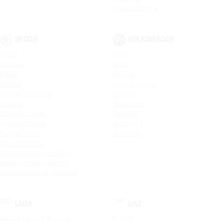
Новая Elantra
SKODA
VOLKSWAGEN
Rapid
Polo
Octavia
Jetta
Karoq
Passat
Kodiaq
Новый Tiguan
Kodiaq Sportline
Tiguan
Superb
Teramont
Octavia Combi
Touareg
Новая Octavia
Jetta VA3
Kodiaq Scout
Jetta VS5
Superb Combi
Octavia Hockey Edition
Kodiaq Hockey Edition
Kodiaq Laurin & Klement
LADA
UAZ
Новый Largus Фургон
Patriot