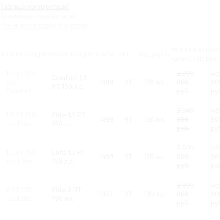
Таблица комплектаций
Сравнение комплектаций
Технические характеристики
РОЗНИЧНАЯ
ВАШ
КОМПЛЕКТАЦИЯ
КОМПЛЕКТАЦИЯ
ОБЪЕМ
КПП
МОЩНОСТЬ
ЦЕНА С НДС
ВЫГ
1.5 RT 150
2 399
46
Comfort 1.5
л.с.
1499
RT
150 л.с.
000
90
RT 150 л.с.
Comfort
руб.
ру
2 549
46
1.5 RT 150
Elite 1.5 RT
1499
RT
150 л.с.
000
90
л.с. Elite
150 л.с.
руб.
ру
2 699
46
1.5 RT 150
Elite 1.5 RT
1499
RT
150 л.с.
000
90
л.с. Elite
150 л.с.
руб.
ру
2 899
46
2 RT 190
Elite 2 RT
1967
RT
190 л.с.
000
90
л.с. Elite
190 л.с.
руб.
ру