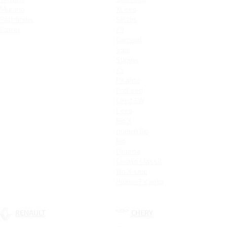
Murano
XCeed
Pathfinder
Seltos
Patrol
K9
Carnival
Soul
Stinger
K5
Picanto
ProCeed
Ceed SW
Ceed
Rio X
Новый Rio
Rio
Optima
Cerato Classic
Rio X-Line
Новый Picanto
RENAULT
CHERY