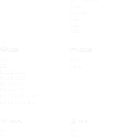
CS75FL
CS35 Plus
CS35
CS75
CS55
FAW
ZOTYE
X40
T600
X80
Coupa
Bestune T55
Bestune B70
Bestune T77
Bestune T99
BESTUNE T99 NEW
Bestune B70 NEW
HAVAL
DFM
H2
580
H5
H30 CROSS