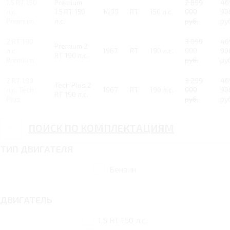
1.5 RT 150
Premium
2 899
46
л.с.
1.5 RT 150
1499
RT
150 л.с.
000
90
Premium
л.с.
руб.
ру
2 RT 190
3 099
46
Premium 2
л.с.
1967
RT
190 л.с.
000
90
RT 190 л.с.
Premium
руб.
ру
2 RT 190
3 299
46
Tech Plus 2
л.с. Tech
1967
RT
190 л.с.
000
90
RT 190 л.с.
Plus
руб.
ру
ПОИСК ПО КОМПЛЕКТАЦИЯМ
ТИП ДВИГАТЕЛЯ
Бензин
ДВИГАТЕЛЬ
1.5 RT 150 л.с.