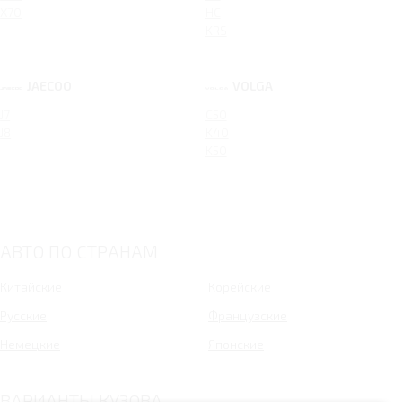
X70
HC
KRS
JAECOO
VOLGA
J7
C50
J8
K40
K50
АВТО ПО СТРАНАМ
Китайские
Корейские
Русские
Французские
Немецкие
Японские
ВАРИАНТЫ КУЗОВА