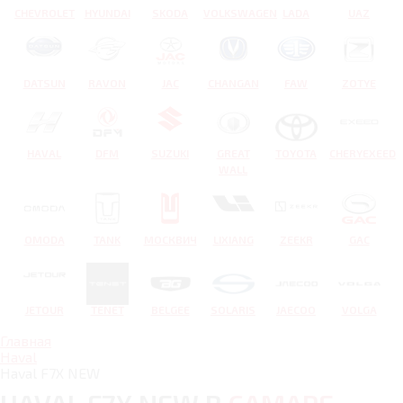
CHEVROLET
HYUNDAI
SKODA
VOLKSWAGEN
LADA
UAZ
DATSUN
RAVON
JAC
CHANGAN
FAW
ZOTYE
HAVAL
DFM
SUZUKI
GREAT
TOYOTA
CHERYEXEED
WALL
OMODA
TANK
МОСКВИЧ
LIXIANG
ZEEKR
GAC
JETOUR
TENET
BELGEE
SOLARIS
JAECOO
VOLGA
Главная
Haval
Haval F7X NEW