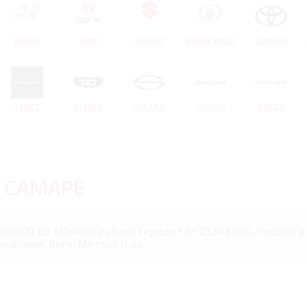
HAVAL
DFM
SUZUKI
GREAT WALL
TOYOTA
TENET
BELGEE
SOLARIS
JAECOO
VOLGA
В
САМАРЕ
489900 до 3354900 рублей (кредит от 23243 руб./месяц) 
ковском, Вега-Моторс и др.