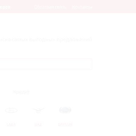
леров
Обратная связь
Контакты
оиска самых выгодных предложений
Кредит
LADA
UAZ
DATSUN