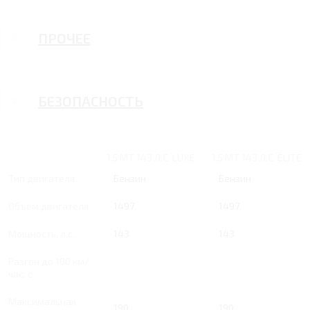
ПРОЧЕЕ
БЕЗОПАСНОСТЬ
1.5 MT 143 Л.С. LUXE
1.5 MT 143 Л.С. ELITE
Тип двигателя
Бензин
Бензин
Объем двигателя
1497
1497
Мощность, л.с.
143
143
Разгон до 100 км/
час, с
Максимальная
190
190