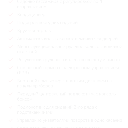
Сиденье пассажира с регулировкой по 4
направлениям
Кондиционер
Подогрев передних сидений
Круиз-контроль
Автоматические стеклоподъемники 4-х дверей
Многофункциональное рулевое колесо с кожаной
отделкой
Регулировка рулевого колеса по вылету и высоте
Стояночный тормоз с электронным управлением
(EPB)
Бортовой компьютер с цветным дисплеем на
панели приборов
Передний центральный подлокотник с консоль-
боксом
Подлокотник для сидений 2-го ряда с
подстаканниками
Управление указателями поворота в одно касание
Солнцезащитные козырьки с зеркалами