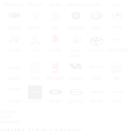
CHEVROLET
HYUNDAI
SKODA
VOLKSWAGEN
LADA
UAZ
DATSUN
RAVON
JAC
CHANGAN
FAW
ZOTYE
HAVAL
DFM
SUZUKI
GREAT
TOYOTA
CHERYEXEED
WALL
OMODA
TANK
МОСКВИЧ
LIXIANG
ZEEKR
GAC
JETOUR
TENET
BELGEE
SOLARIS
JAECOO
VOLGA
Главная
Haval
Haval H2