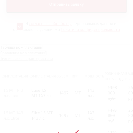
Я
согласен на обработку
персональных данных и
ознакомлен с условиями
Политики конфиденциальности
Таблица комплектаций
Сравнение комплектаций
Технические характеристики
РОЗНИЧНАЯ
ВАШ
КОМПЛЕКТАЦИЯ
КОМПЛЕКТАЦИЯ
ОБЪЕМ
КПП
МОЩНОСТЬ
ЦЕНА С НДС
ВЫГ
1 128
2
1.5 MT 143
Luxe 1.5
143
1497
MT
000
80
л.с. Luxe
MT 143 л.с.
л.с.
руб.
ру
1 179
2
1.5 MT 143
Elite 1.5 MT
143
1497
MT
000
80
л.с. Elite
143 л.с.
л.с.
руб.
ру
1 179
2