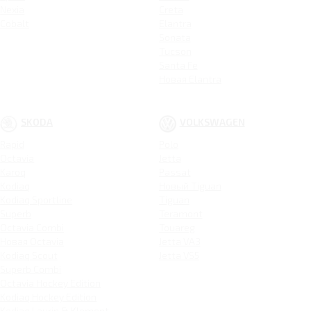
Nexia
Creta
Cobalt
Elantra
Sonata
Tucson
Santa Fe
Новая Elantra
SKODA
VOLKSWAGEN
Rapid
Polo
Octavia
Jetta
Karoq
Passat
Kodiaq
Новый Tiguan
Kodiaq Sportline
Tiguan
Superb
Teramont
Octavia Combi
Touareg
Новая Octavia
Jetta VA3
Kodiaq Scout
Jetta VS5
Superb Combi
Octavia Hockey Edition
Kodiaq Hockey Edition
Kodiaq Laurin & Klement