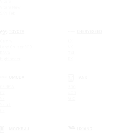
Vitara
Vitara New
SX4 Tabi
TOYOTA
CHERYEXEED
Camry
LX
Land Cruiser 300
VX
RAV4
TXL
Highlander
RX
OMODA
TANK
C5 NEW
300
C7
400
S5
500
S5 GT
C5
МОСКВИЧ
LIXIANG