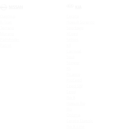
NISSAN
KIA
Qashqai
Cerato
X-Trail
Новый Sorento
Terrano
Sportage
Murano
XCeed
Pathfinder
Seltos
Patrol
K9
Carnival
Soul
Stinger
K5
Picanto
ProCeed
Ceed SW
Ceed
Rio X
Новый Rio
Rio
Optima
Cerato Classic
Rio X-Line