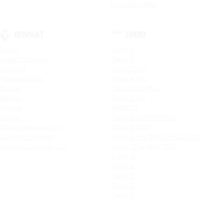
Новый Picanto
RENAULT
CHERY
Logan
Tiggo 4
Logan Stepway
Tiggo 7
Sandero
Tiggo 7 PRO
Новый Duster
Tiggo 4 Pro
Duster
Tiggo 7 Pro Max
Kaptur
Tiggo 8 Pro
Arkana
ARRIZO 8
Koleos
Tiggo 8 Pro MAX NEW
Logan Stepway City
Tiggo 4 NEW
Sandero Stepway
Tiggo 4 Pro 18 YEARS EDITION
Sandero Stepway City
Tiggo 7 Pro MAX NEW
Tiggo 7L
Tiggo 9
Tiggo 8
Tiggo 3
Tiggo 5