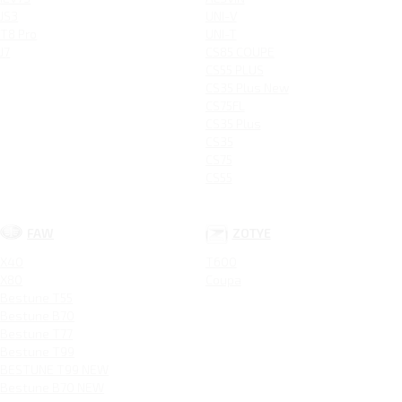
JS3
UNI-V
T8 Pro
UNI-T
J7
CS85 COUPE
CS55 PLUS
CS35 Plus New
CS75FL
CS35 Plus
CS35
CS75
CS55
FAW
ZOTYE
X40
T600
X80
Coupa
Bestune T55
Bestune B70
Bestune T77
Bestune T99
BESTUNE T99 NEW
Bestune B70 NEW