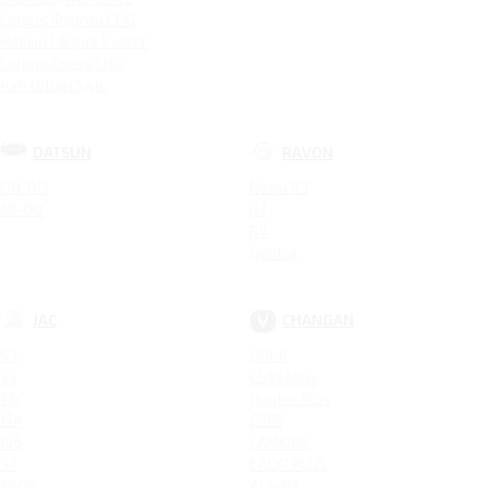
Largus Фургон CNG
Новый Largus 5 мест
Largus Cross CNG
4x4 Urban 5 дв.
DATSUN
RAVON
ON-DO
Nexia R3
MI-DO
R2
R4
Gentra
JAC
CHANGAN
S3
UNI-K
S5
CS95 New
T6
Hunter Plus
JS4
CS95
JS6
LAMORE
S7
EADO PLUS
IEV7S
ALSVIN