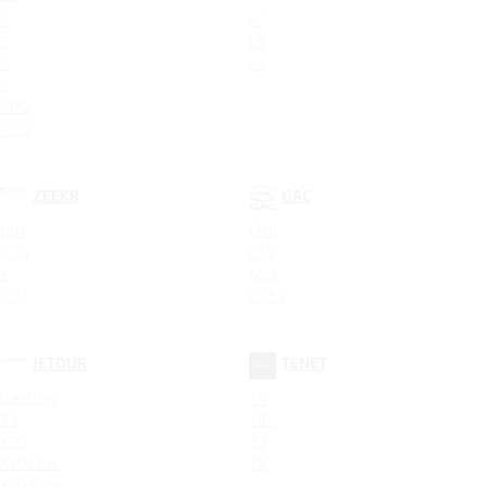
3
L7
5
L8
6
L9
8
M70
M90
ZEEKR
GAC
001
GN8
009
GS5
X
GS8
007
GS8 II
JETOUR
TENET
Dashing
T4
T2
T4L
X50
T7
X70 Plus
T8
X90 Plus