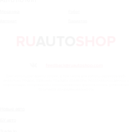
Механика
Робот
Автомат
Вариатор
feedback@ruautoshop.com
Сайт использует файлы cookie, в том числе для работы сервисов веб-
аналитики (Яндекс.Метрика). Порядок обработки персональных данных и
информации, получаемой с использованием файлов cookie, установлен
Политикой конфиденциальности.
Новые авто
БУ авто
Trade In