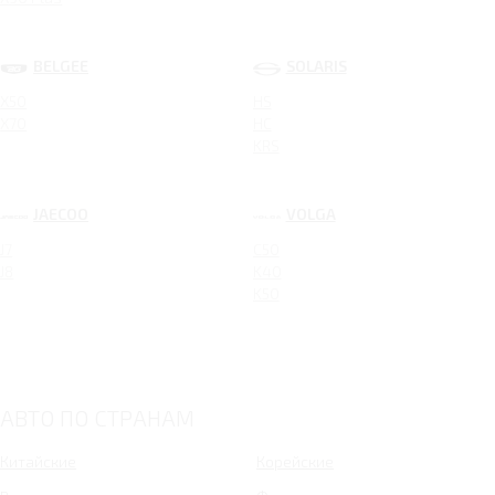
BELGEE
SOLARIS
X50
HS
X70
HC
KRS
JAECOO
VOLGA
J7
C50
J8
K40
K50
АВТО ПО СТРАНАМ
Китайские
Корейские