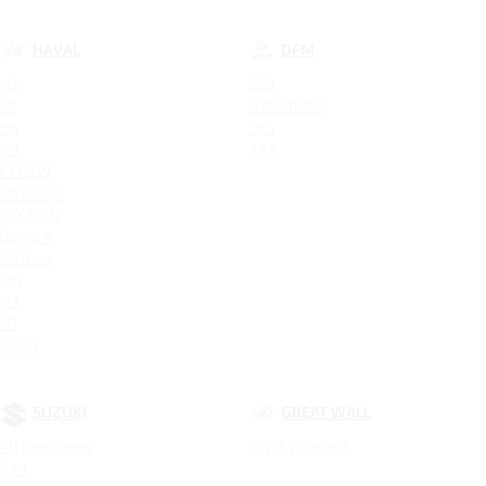
HAVAL
DFM
H2
580
H5
H30 CROSS
H6
DF6
H9
AX7
F7 NEW
H6 Coupe
F7X NEW
Dargo X
H6 New
M6
H3
H7
Jolion
SUZUKI
GREAT WALL
All New Jimny
GWM Wingle 7
SX4