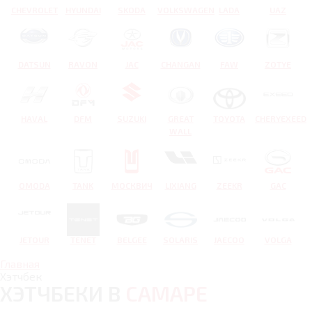
CHEVROLET
HYUNDAI
SKODA
VOLKSWAGEN
LADA
UAZ
DATSUN
RAVON
JAC
CHANGAN
FAW
ZOTYE
HAVAL
DFM
SUZUKI
GREAT
TOYOTA
CHERYEXEED
WALL
OMODA
TANK
МОСКВИЧ
LIXIANG
ZEEKR
GAC
JETOUR
TENET
BELGEE
SOLARIS
JAECOO
VOLGA
Главная
Хэтчбек
ХЭТЧБЕКИ В
САМАРЕ