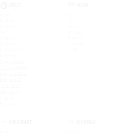
GEELY
LIFAN
Atlas
X50
Coolray
X60
Emgrand X7
X70
GS
MyWay
Atlas Pro
Murman
Emgrand 7
Solano II
Emgrand GT
Smily
Monjaro
Tugella New
COOLRAY NEW
Emgrand New
Belgee X50
Atlas New
Okavango
Cityray
Preface
CHEVROLET
HYUNDAI
Spark
Solaris