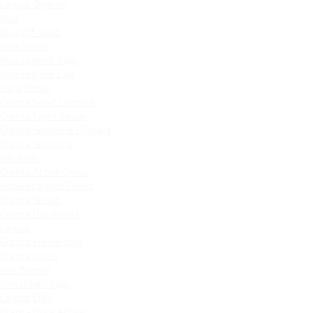
Largus Фургон
Niva
Niva Off-road
Niva Travel
Niva Legend 3 дв.
Niva Legend 5 дв.
Iskra Sedan
Granta Sport Liftback
Granta Sport Sedan
Granta Sportline Liftback
Granta Sportline
Iskra SW
Granta Active Cross
Новый Largus 7 мест
Granta Sedan
Granta Hatchback
Largus
Granta Универсал
Granta Cross
4x4 Bronto
4x4 Urban 3 дв.
Largus CNG
Granta Drive Active