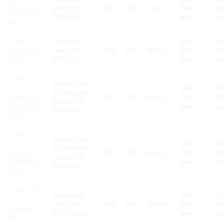
л.с.
мест 1.6
1596
MT
87 л.с.
900
0
Standard 5
MT 87 л.с.
руб.
ру
мест
1.6 MT 87
Classic 5
694
3
л.с. Classic
мест 1.6
1596
MT
87 л.с.
900
0
5 мест
MT 87 л.с.
руб.
ру
1.6 MT 87
Classic/ Air
л.с.
724
3
Conditioner
Classic/ Air
1596
MT
87 л.с.
900
0
5 мест 1.6
Conditioner
руб.
ру
MT 87 л.с.
5 мест
1.6 MT 87
Classic/ Air
л.с.
747
3
Conditioner
Classic/ Air
1596
MT
87 л.с.
900
0
7 мест 1.6
Conditioner
руб.
ру
MT 87 л.с.
7 мест
1.6 MT 106
Comfort 5
763
3
л.с.
мест 1.6
1596
MT
106 л.с.
900
0
Comfort 5
MT 106 л.с.
руб.
ру
мест