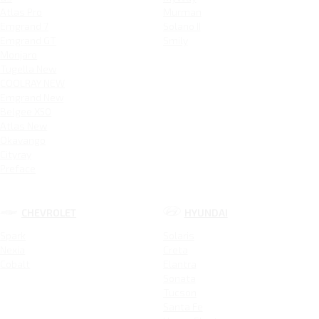
Atlas Pro
Murman
Emgrand 7
Solano II
Emgrand GT
Smily
Monjaro
Tugella New
COOLRAY NEW
Emgrand New
Belgee X50
Atlas New
Okavango
Cityray
Preface
CHEVROLET
HYUNDAI
Spark
Solaris
Nexia
Creta
Cobalt
Elantra
Sonata
Tucson
Santa Fe