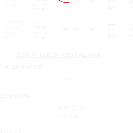
1596
MT
106 л.с.
900
0
Prestige 5
мест 1.6
руб.
ру
мест
MT 106 л.с.
1.6 MT 106
Luxe/
822
3
л.с. Luxe/
Prestige 7
1596
MT
106 л.с.
900
0
Prestige 7
мест 1.6
руб.
ру
мест
MT 106 л.с.
ПОИСК ПО КОМПЛЕКТАЦИЯМ
ТИП ДВИГАТЕЛЯ
Бензин
ДВИГАТЕЛЬ
1.6 MT 87 л.с.
1.6 MT 106 л.с.