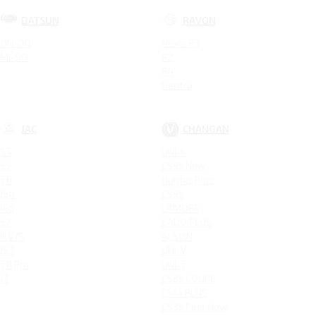
DATSUN
RAVON
ON-DO
Nexia R3
MI-DO
R2
R4
Gentra
JAC
CHANGAN
S3
UNI-K
S5
CS95 New
T6
Hunter Plus
JS4
CS95
JS6
LAMORE
S7
EADO PLUS
IEV7S
ALSVIN
JS3
UNI-V
T8 Pro
UNI-T
J7
CS85 COUPE
CS55 PLUS
CS35 Plus New