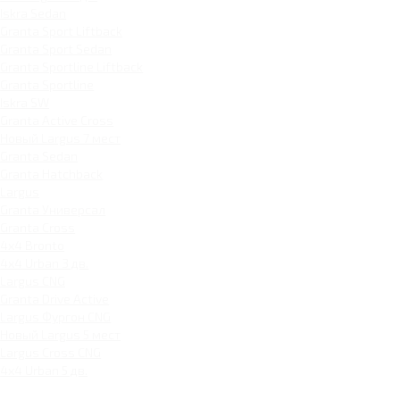
Iskra Sedan
Granta Sport Liftback
Granta Sport Sedan
Granta Sportline Liftback
Granta Sportline
Iskra SW
Granta Active Cross
Новый Largus 7 мест
Granta Sedan
Granta Hatchback
Largus
Granta Универсал
Granta Cross
4x4 Bronto
4x4 Urban 3 дв.
Largus CNG
Granta Drive Active
Largus Фургон CNG
Новый Largus 5 мест
Largus Cross CNG
4x4 Urban 5 дв.