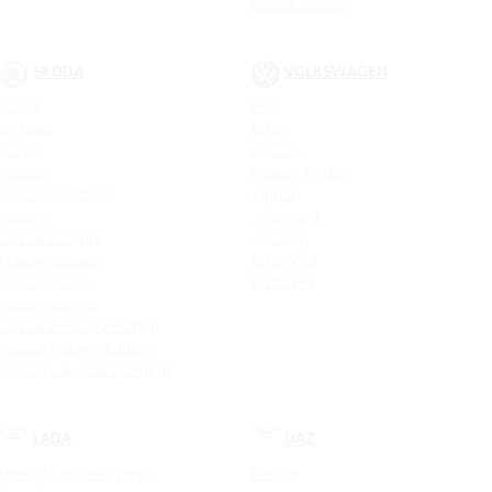
Новая Elantra
SKODA
VOLKSWAGEN
Rapid
Polo
Octavia
Jetta
Karoq
Passat
Kodiaq
Новый Tiguan
Kodiaq Sportline
Tiguan
Superb
Teramont
Octavia Combi
Touareg
Новая Octavia
Jetta VA3
Kodiaq Scout
Jetta VS5
Superb Combi
Octavia Hockey Edition
Kodiaq Hockey Edition
Kodiaq Laurin & Klement
LADA
UAZ
Новый Largus Фургон
Patriot