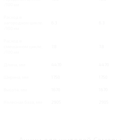
/100 км
Расход в
загородном цикле,
6.3
6.3
/100 км
Расход в
смешанном цикле,
7.8
7.8
/100 км
Длина, мм
4470
4470
Ширина, мм
1750
1750
Высота, мм
1670
1670
Колесная база, мм
2905
2905