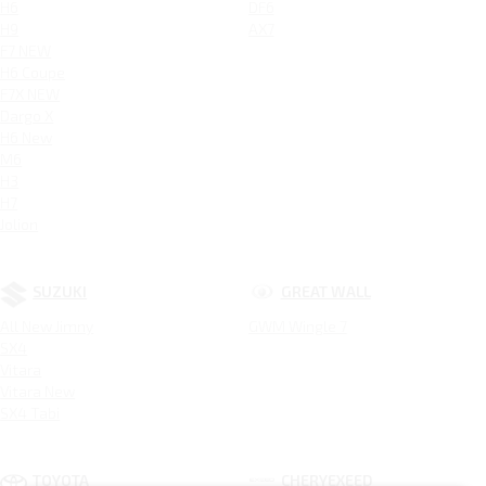
H6
DF6
H9
AX7
F7 NEW
H6 Coupe
F7X NEW
Dargo X
H6 New
M6
H3
H7
Jolion
SUZUKI
GREAT WALL
All New Jimny
GWM Wingle 7
SX4
Vitara
Vitara New
SX4 Tabi
TOYOTA
CHERYEXEED