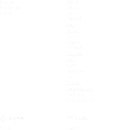
Murano
XCeed
Pathfinder
Seltos
Patrol
K9
Carnival
Soul
Stinger
K5
Picanto
ProCeed
Ceed SW
Ceed
Rio X
Новый Rio
Rio
Optima
Cerato Classic
Rio X-Line
Новый Picanto
RENAULT
CHERY
Logan
Tiggo 4