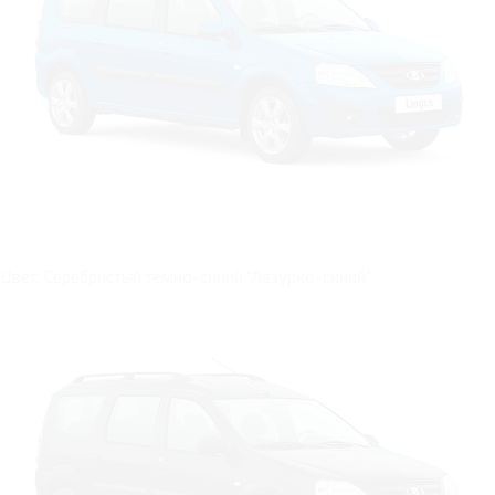
Цвет: Cеребристый темно-синий "Лазурно-синий"