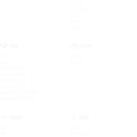
CS75FL
CS35 Plus
CS35
CS75
CS55
FAW
ZOTYE
X40
T600
X80
Coupa
Bestune T55
Bestune B70
Bestune T77
Bestune T99
BESTUNE T99 NEW
Bestune B70 NEW
HAVAL
DFM
H2
580
H5
H30 CROSS