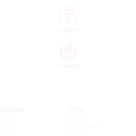
ПОДАРКИ
47 БАНКОВ
NISSAN
KIA
Qashqai
Cerato
X-Trail
Новый Sorento
Terrano
Sportage