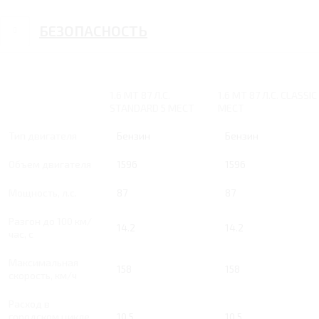
БЕЗОПАСНОСТЬ
1.6 MT 87 Л.С.
1.6 MT 87 Л.С. CLASSIC
STANDARD 5 МЕСТ
МЕСТ
Тип двигателя
Бензин
Бензин
Объем двигателя
1596
1596
Мощность, л.с.
87
87
Разгон до 100 км/
14.2
14.2
час, с
Максимальная
158
158
скорость, км/ч
Расход в
городском цикле,
10.5
10.5