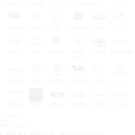
CHEVROLET
HYUNDAI
SKODA
VOLKSWAGEN
LADA
UAZ
DATSUN
RAVON
JAC
CHANGAN
FAW
ZOTYE
HAVAL
DFM
SUZUKI
GREAT
TOYOTA
CHERYEXEED
WALL
OMODA
TANK
МОСКВИЧ
LIXIANG
ZEEKR
GAC
JETOUR
TENET
BELGEE
SOLARIS
JAECOO
VOLGA
Главная
Lada
Lada Largus