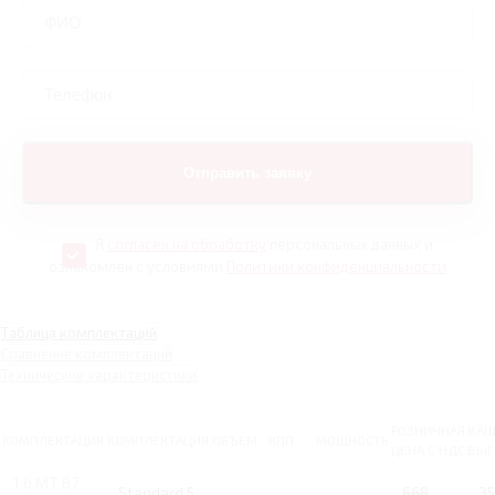
Я
согласен на обработку
персональных данных и
ознакомлен с условиями
Политики конфиденциальности
Таблица комплектаций
Сравнение комплектаций
Технические характеристики
РОЗНИЧНАЯ
ВАШ
КОМПЛЕКТАЦИЯ
КОМПЛЕКТАЦИЯ
ОБЪЕМ
КПП
МОЩНОСТЬ
ЦЕНА С НДС
ВЫГ
1.6 MT 87
Standard 5
668
3