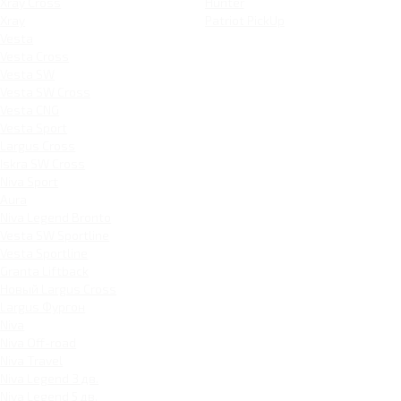
Xray Cross
Hunter
Xray
Patriot PickUp
Vesta
Vesta Cross
Vesta SW
Vesta SW Cross
Vesta CNG
Vesta Sport
Largus Cross
Iskra SW Cross
Niva Sport
Aura
Niva Legend Bronto
Vesta SW Sportline
Vesta Sportline
Granta Liftback
Новый Largus Cross
Largus Фургон
Niva
Niva Off-road
Niva Travel
Niva Legend 3 дв.
Niva Legend 5 дв.