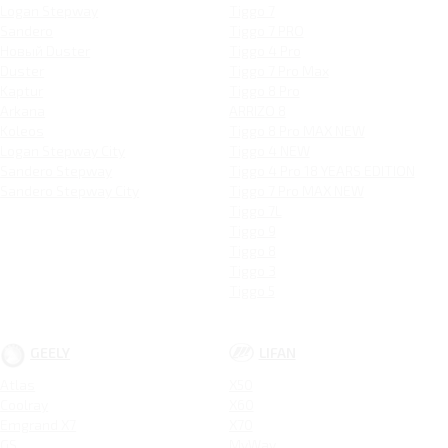
Logan Stepway
Tiggo 7
Sandero
Tiggo 7 PRO
Новый Duster
Tiggo 4 Pro
Duster
Tiggo 7 Pro Max
Kaptur
Tiggo 8 Pro
Arkana
ARRIZO 8
Koleos
Tiggo 8 Pro MAX NEW
Logan Stepway City
Tiggo 4 NEW
Sandero Stepway
Tiggo 4 Pro 18 YEARS EDITION
Sandero Stepway City
Tiggo 7 Pro MAX NEW
Tiggo 7L
Tiggo 9
Tiggo 8
Tiggo 3
Tiggo 5
GEELY
LIFAN
Atlas
X50
Coolray
X60
Emgrand X7
X70
GS
MyWay