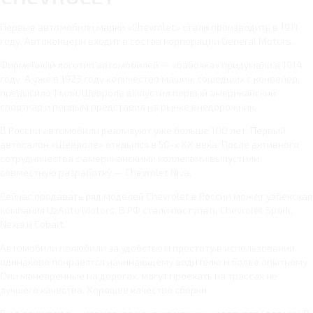
Первые автомобили марки «Chevrolet» стали производить в 1911
году. Автоконцерн входит в состав корпорации General Motors.
Фирменный логотип автомобилей — «бабочка» придумали в 1914
году. А уже в 1923 году количество машин, сошедших с конвейер,
превысило 1 млн. Шевроле выпустил первый американский
спорткар и первым представил на рынке внедорожник.
В России автомобили реализуют уже больше 100 лет. Первый
автосалон «Шевроле» открылся в 50-х ХХ века. После активного
сотрудничества с американскими коллегами выпустили
совместную разработку — Chevrolet Niva.
Сейчас продавать ряд моделей Chevrolet в России может узбекская
компания UzAuto Motors. В РФ стали поступать Chevrolet Spark,
Nexia и Cobalt.
Автомобили полюбили за удобство и простоту в использовании,
одинаково понравятся начинающему водителю и более опытному.
Они маневренные на дорогах, могут проехать на трассах не
лучшего качества. Хорошее качество сборки.