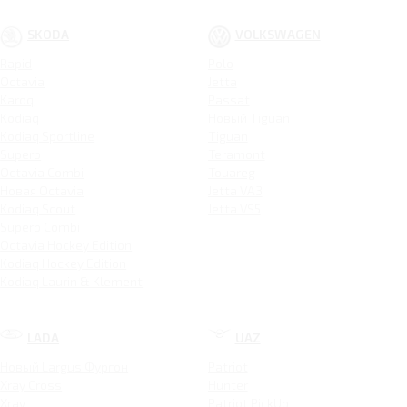
SKODA
VOLKSWAGEN
Rapid
Polo
Octavia
Jetta
Karoq
Passat
Kodiaq
Новый Tiguan
Kodiaq Sportline
Tiguan
Superb
Teramont
Octavia Combi
Touareg
Новая Octavia
Jetta VA3
Kodiaq Scout
Jetta VS5
Superb Combi
Octavia Hockey Edition
Kodiaq Hockey Edition
Kodiaq Laurin & Klement
LADA
UAZ
Новый Largus Фургон
Patriot
Xray Cross
Hunter
Xray
Patriot PickUp