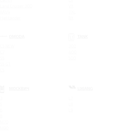
Land Cruiser 300
VX
RAV4
TXL
Highlander
RX
OMODA
TANK
C5 NEW
300
C7
400
S5
500
S5 GT
C5
МОСКВИЧ
LIXIANG
3
L7
5
L8
6
L9
8
M70
M90