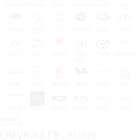
CHEVROLET
HYUNDAI
SKODA
VOLKSWAGEN
LADA
UAZ
DATSUN
RAVON
JAC
CHANGAN
FAW
ZOTYE
HAVAL
DFM
SUZUKI
GREAT
TOYOTA
CHERYEXEED
WALL
OMODA
TANK
МОСКВИЧ
LIXIANG
ZEEKR
GAC
JETOUR
TENET
BELGEE
SOLARIS
JAECOO
VOLGA
Главная
Chevrolet
CHEVROLET В
САМАРЕ