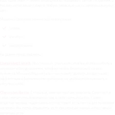
Еще один плюс — невысокая цена на машины и запчасти для них. В
России легко можно найти любую запасную часть, оригинальную и
нет.
Машины Шевроле можно найти в кузовах:
седан;
хэтчбек;
внедорожник.
На рынке представлены:
Chevrolet Cobalt
.
Просторный, стильный семейный автомобиль с
хорошим оборудованием, комфортный и безопасный на все
времена. Машина бюджетная — но может удивить владельцев
эффектным оформлением приборов, их удобно использовать и
регулировать.
Chevrolet Nexia
.
Стильный, компактный автомобиль. Сочетает в
себе симпатичный внешний вид и просторный салон. Салон
отделан хорошо подогнанным пластиком, есть места для хранения
мелочей. Им легко управлять, есть система активной и пассивной
безопасности.