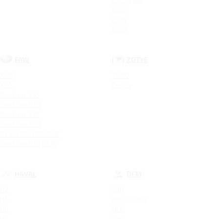
CS35
CS75
CS55
FAW
ZOTYE
X40
T600
X80
Coupa
Bestune T55
Bestune B70
Bestune T77
Bestune T99
BESTUNE T99 NEW
Bestune B70 NEW
HAVAL
DFM
H2
580
H5
H30 CROSS
H6
DF6
H9
AX7