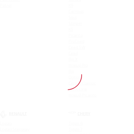
Patrol
K9
Carnival
Soul
Stinger
K5
Picanto
ProCeed
Ceed SW
Ceed
Rio X
Новый Rio
Rio
Optima
Cerato Classic
Rio X-Line
Новый Picanto
RENAULT
CHERY
Logan
Tiggo 4
Logan Stepway
Tiggo 7