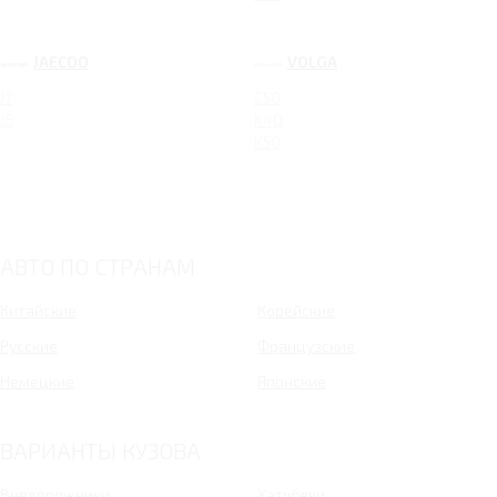
JAECOO
VOLGA
J7
C50
J8
K40
K50
АВТО ПО СТРАНАМ
Китайские
Корейские
Русские
Французские
Немецкие
Японские
ВАРИАНТЫ КУЗОВА
Внедорожники
Хэтчбеки