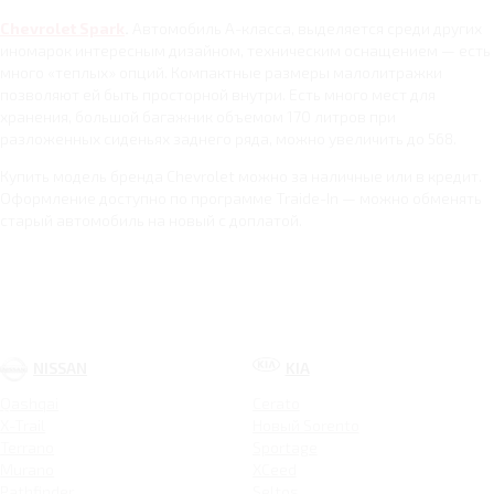
Chevrolet Spark
.
Автомобиль А-класса, выделяется среди других
иномарок интересным дизайном, техническим оснащением — есть
много «теплых» опций. Компактные размеры малолитражки
позволяют ей быть просторной внутри. Есть много мест для
хранения, большой багажник объемом 170 литров при
разложенных сиденьях заднего ряда, можно увеличить до 568.
Купить модель бренда Chevrolet можно за наличные или в кредит.
Оформление доступно по программе Traide-In — можно обменять
старый автомобиль на новый с доплатой.
NISSAN
KIA
Qashqai
Cerato
X-Trail
Новый Sorento
Terrano
Sportage
Murano
XCeed
Pathfinder
Seltos