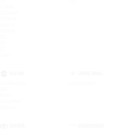
F7 NEW
H6 Coupe
F7X NEW
Dargo X
H6 New
M6
H3
H7
Jolion
SUZUKI
GREAT WALL
All New Jimny
GWM Wingle 7
SX4
Vitara
Vitara New
SX4 Tabi
TOYOTA
CHERYEXEED
Camry
LX