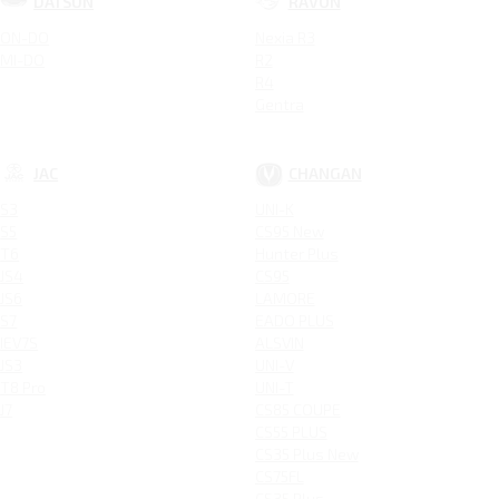
DATSUN
RAVON
ON-DO
Nexia R3
MI-DO
R2
R4
Gentra
JAC
CHANGAN
S3
UNI-K
S5
CS95 New
T6
Hunter Plus
JS4
CS95
JS6
LAMORE
S7
EADO PLUS
IEV7S
ALSVIN
JS3
UNI-V
T8 Pro
UNI-T
J7
CS85 COUPE
CS55 PLUS
CS35 Plus New
CS75FL
CS35 Plus