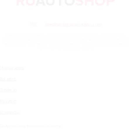
feedback@ruautoshop.com
Сайт использует файлы cookie, в том числе для работы сервисов веб-
аналитики (Яндекс.Метрика). Порядок обработки персональных данных и
информации, получаемой с использованием файлов cookie, установлен
Политикой конфиденциальности.
Новые авто
БУ авто
Trade In
Кредит
Контакты
Политика конфиденциальности