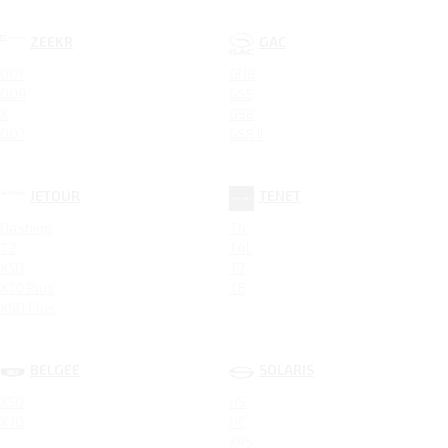
ZEEKR
GAC
001
GN8
009
GS5
X
GS8
007
GS8 II
JETOUR
TENET
Dashing
T4
T2
T4L
X50
T7
X70 Plus
T8
X90 Plus
BELGEE
SOLARIS
X50
HS
X70
HC
KRS