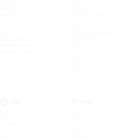
Sandero
Tiggo 7 PRO
Новый Duster
Tiggo 4 Pro
Duster
Tiggo 7 Pro Max
Kaptur
Tiggo 8 Pro
Arkana
ARRIZO 8
Koleos
Tiggo 8 Pro MAX NEW
Logan Stepway City
Tiggo 4 NEW
Sandero Stepway
Tiggo 4 Pro 18 YEARS EDITION
Sandero Stepway City
Tiggo 7 Pro MAX NEW
Tiggo 7L
Tiggo 9
Tiggo 8
Tiggo 3
Tiggo 5
GEELY
LIFAN
Atlas
X50
Coolray
X60
Emgrand X7
X70
GS
MyWay
Atlas Pro
Murman