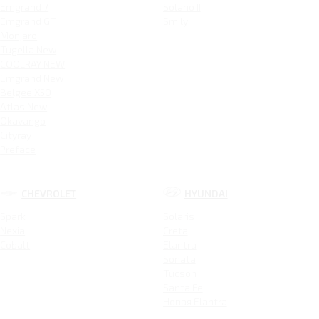
Emgrand 7
Solano II
Emgrand GT
Smily
Monjaro
Tugella New
COOLRAY NEW
Emgrand New
Belgee X50
Atlas New
Okavango
Cityray
Preface
CHEVROLET
HYUNDAI
Spark
Solaris
Nexia
Creta
Cobalt
Elantra
Sonata
Tucson
Santa Fe
Новая Elantra