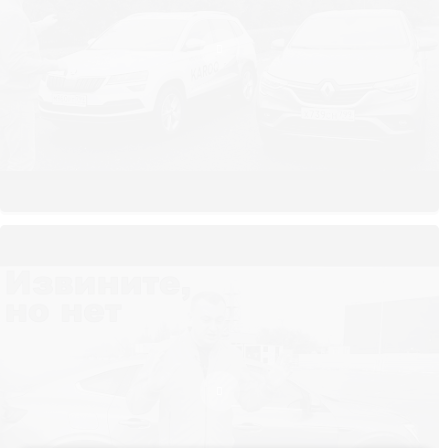
накладка с хромом. Бамперы спереди и сзади выкрашены в цвет
кузова.
ДИЗАЙН ИНТЕРЬЕРА
Внутри Аркана много мест для хранения: карманы в сиденьях,
подстаканники, ящик для перчаток и багажник с освещением.
Сиденья обиты тканью, руль — кожей. В модификациях подороже
предусмотрен контейнер под багажником.
Руль и кресло водителя регулируются, задний ряд можно сложить.
КОМФОРТ И БЕЗОПАСНОСТЬ
Защиту жизни и здоровья в этом представителе Рено помогают
обеспечивать электронные помощники:
АВS;
ЕSР;
система, контролирующая уровень давления в шинах.