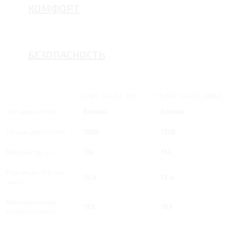
КОМФОРТ
БЕЗОПАСНОСТЬ
1.6 MT 114 Л.С. LIFE
1.6 MT 114 Л.С. DRIVE
Тип двигателя
Бензин
Бензин
Объем двигателя
1598
1598
Мощность, л.с.
114
114
Разгон до 100 км/
12.4
12.4
час, с
Максимальная
183
183
скорость, км/ч