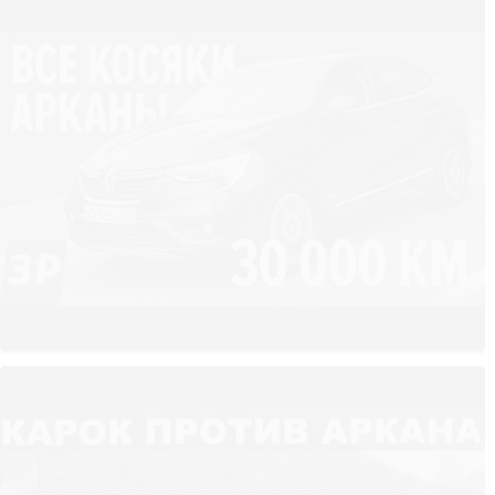
ГАБАРИТЫ
Длина автомобиля — 4,5 м, ширина — 2,0, высота — 1,5. Дорожный
просвет на «механике» составляет 205 мм, на вариаторе — 208.
Хорошо проходит по сложным трассам, большие размеры не
доставляют проблем при парковке, маневренный при поворотах.
АДАПТИРОВАННОСТЬ ДЛЯ РОССИИ
Рено Аркана готов к испытаниям суровыми условиями. Для зимы
предусмотрены обогрев руля, сидений, форсунок и лобового
стекла. Можно заранее запустить мотор с помощью
дистанционного управления и прогреть машину.
Уже в базе присутствует кондиционер, в комплектациях подороже
— датчики дождя и света, климат-контроль.
ДИЗАЙН ЭКСТЕРЬЕРА
Покатая крыша, рельефный кузов и фирменная радиаторная
решетка — смотрится дорого и представительно. Форма оптики
придаёт «хищный», агрессивный вид. На выхлопной трубе