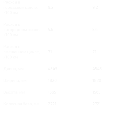
Расход в
городском цикле,
9.2
9.2
/100 км
Расход в
загородном цикле,
5.6
5.6
/100 км
Расход в
смешанном цикле,
7.1
7.1
/100 км
Длина, мм
4545
4545
Ширина, мм
1820
1820
Высота, мм
1565
1565
Колесная база, мм
2721
2721