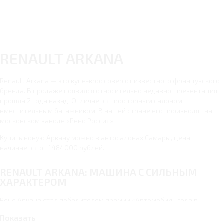
RENAULT ARKANA
Renault Arkana — это купе-кроссовер от известного французского
бренда. В продаже появился относительно недавно, презентация
прошла 2 года назад. Отличается просторным салоном,
вместительным багажником. В нашей стране его производят на
московском заводе «Рено Россия»
Купить новую Аркану можно в автосалонах Самары, цена
начинается от 1484000 рублей.
RENAULT ARKANA: МАШИНА С СИЛЬНЫМ
ХАРАКТЕРОМ
Рено Аркана стал победителем премии «Автомобиль года в
России-2020» в номинации «Легкие внедорожники». Он
Показать
комфортный и надежный, хорошо смотрится на улицах города,