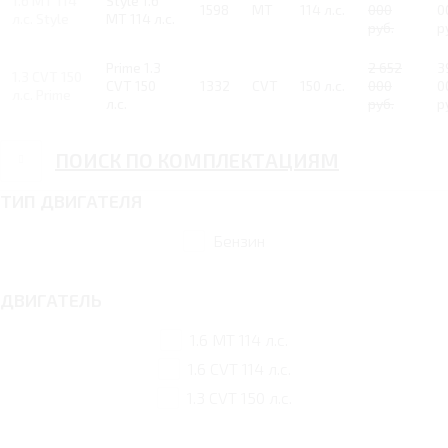
1.6 MT 114
Style 1.6
1598
MT
114 л.с.
000
0
л.с. Style
MT 114 л.с.
руб.
р
Prime 1.3
2 652
3
1.3 CVT 150
CVT 150
1332
CVT
150 л.с.
000
0
л.с. Prime
л.с.
руб.
р
ПОИСК ПО КОМПЛЕКТАЦИЯМ
ТИП ДВИГАТЕЛЯ
Бензин
ДВИГАТЕЛЬ
1.6 MT 114 л.с.
1.6 CVT 114 л.с.
1.3 CVT 150 л.с.