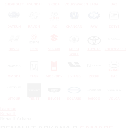
CHEVROLET
HYUNDAI
SKODA
VOLKSWAGEN
LADA
UAZ
DATSUN
RAVON
JAC
CHANGAN
FAW
ZOTYE
HAVAL
DFM
SUZUKI
GREAT
TOYOTA
CHERYEXEED
WALL
OMODA
TANK
МОСКВИЧ
LIXIANG
ZEEKR
GAC
JETOUR
TENET
BELGEE
SOLARIS
JAECOO
VOLGA
Главная
Renault
Renault Arkana